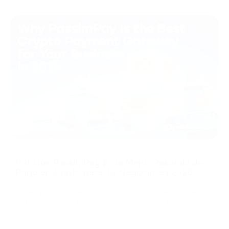
08/08/2026
Por Qué PassimPay Es la Mejor Pasarela de
Pago en Cripto para Tu Negocio en 2026
PassimPay es una de las pasarelas de pago en cripto más
sólidas para empresas en 2026, ya que combina comisiones
de procesamiento desde el 0,5%, soporte para 74
criptomonedas en 18+ blockchains, KYC/KYB obligatorio,
Hub de Conocimiento
disponibilidad declarada del 99,99% y varias opciones de