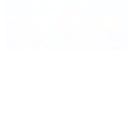
08/07/2026
La gira global de PassimPay en el primer
semestre de 2026
Durante los últimos seis meses, el equipo de PassimPay ha
recorrido miles de kilómetros para reunirse cara a cara con
nuestros comercios y socios. Después de todo, así es como
se construye la confianza en el sector B2B. Hemos
Actualizaciones Marca
recopilado comentarios, presentado las nuevas funciones
de nuestra plat
...