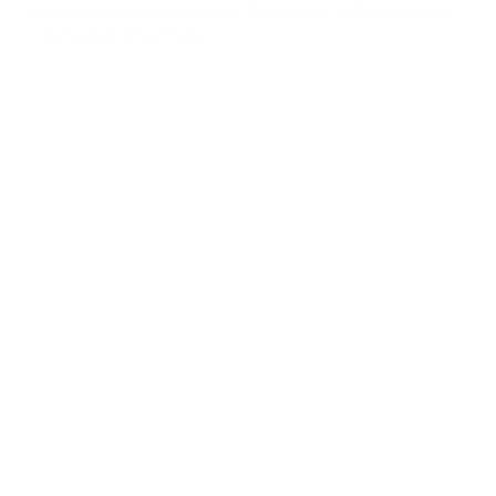
nuestros comercios y socios. Después de todo, así es como
se construye la confianza en el sector B2B. Hemos
Actualizaciones Marca
recopilado comentarios, presentado las nuevas funciones
de nuestra plat
...