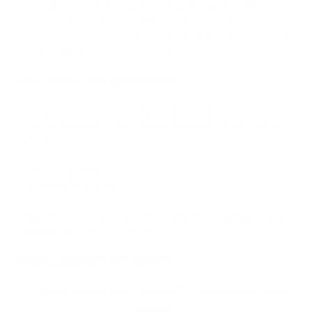
Hace dos años asistimos a esta conferencia por primera vez.
Desde entonces, hemos seguido construyendo и
evolucionando nuestro propio ecosistema B2B, и estamos muy
emocionados de mostrar las novedades.
Visita nuestro stand y hablemos de:
→ Nuevas funciones
→ Integraciones con socios líderes de la industria
→ Solucciones adaptadas a las necesidades cambiantes del
mercado
26 y 27 de Mayo
Stand P48 | Ereván
También hemos preparado algunos pequeños obsequios para
todos los que visiten nuestro stand.
¿Quieres programar una reunión?
Contáctanos
.
D¿Te ha gustado este artículo? Compártelo con tus
amigos.