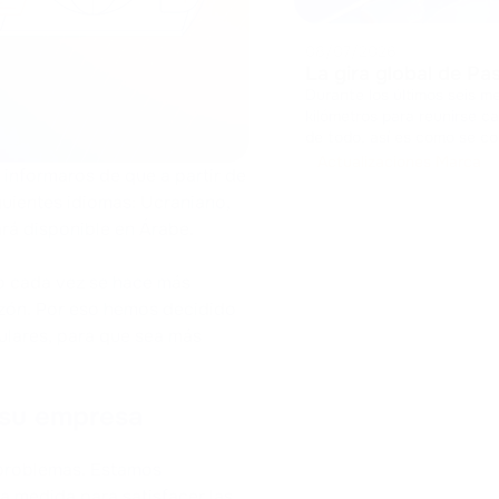
08/07/2026
La gira global de P
Durante los últimos seis m
kilómetros para reunirse c
de todo, así es como se cons
recopilado comentarios, pr
Actualizaciones Marca
 informaros de que a partir de
guientes idiomas: Ucraniano,
rá disponible en Árabe.
o cada vez se hace más
zón. Por eso hemos decidido
ulares, para que sea más
 su empresa
 problemas. Estamos
a medida para satisfacer las