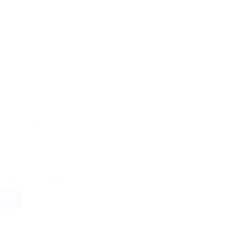
izando una experiencia de
o a un completo conjunto de
ansacciones comerciales.
sacciones rápidas y seguras,
oceso de pago tanto para usted
ra obtener soluciones de pago
 prosperar en el dinámico
que te rogamos que consultéis
áis a nuestras redes sociales
legarán próximamente.
telo con tus amigos.
Más