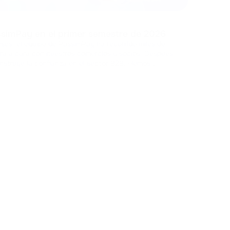
01/0
Cal
Pued
assimPay en el primer semestre de 2026
expe
conocer t
eses, el equipo de PassimPay ha recorrido miles de
ara a cara con nuestros comercios y socios. Después
Act
truye la confianza en el sector B2B. Hemos
esentado las nuevas funciones de nuestra plat
...