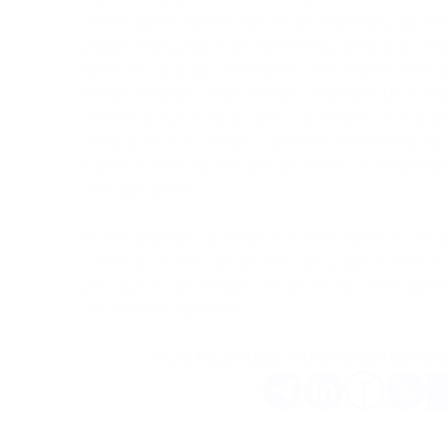
necesidades específicas de las empresas, garant
pago fluida y ágil. Con PassimPay, tendrá acces
servicios de pago diseñados para mejorar sus tr
Desde aceptar varias divisas hasta facilitar tran
nuestra plataforma se dedica a simplificar el pr
como para sus clientes. Confíe en PassimPay pa
fiables e innovadoras que permitan a su empresa
mercado actual.
Nunca dejamos de mejorar nuestro servicio, así 
a menudo la sección de noticias y que os suscrib
para que no os perdáis las actualizaciones que l
¡Permaneced atentos!
D¿Te ha gustado este artículo? Compár