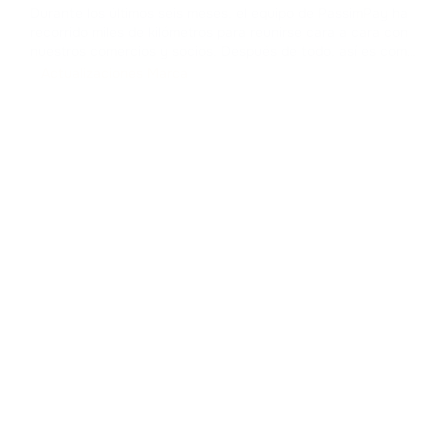
Durante los últimos seis meses, el equipo de PassimPay ha
recorrido miles de kilómetros para reunirse cara a cara con
nuestros comercios y socios. Después de todo, así es como
se construye la confianza en el sector B2B. Hemos
Actualizaciones Marca
recopilado comentarios, presentado las nuevas funciones
de nuestra plat
...