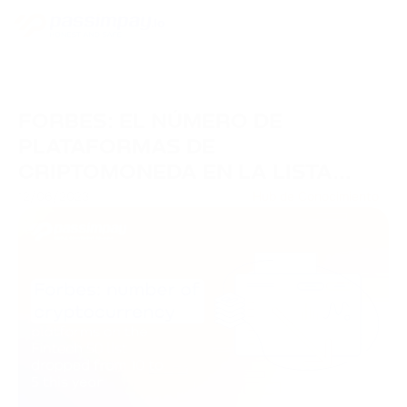
FORBES: EL NÚMERO DE
PLATAFORMAS DE
CRIPTOMONEDA EN LA LISTA
FINTECH 50 BAJÓ DE 10 A 5 ESTE
12/06/2023
Hub de Conocimiento
AÑO