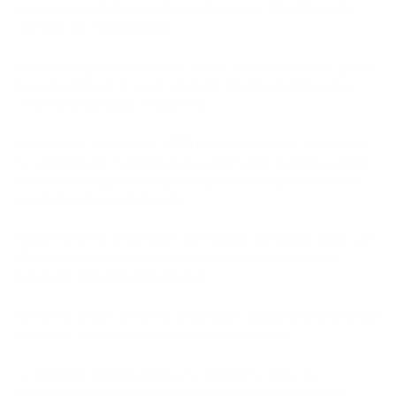
servicios completos que da soporte a unos 130 millones de
carteras de criptomonedas.
El recién llegado de este año, TaxBit, con sede en Utah, ya se
ha convertido en un socio clave del Servicio de Impuestos
Internos de Estados Unidos (IRS).
La empresa, valorada en 1.300 millones de euros, también se
ha asociado con TurboTax para ayudar a los usuarios a añadir
fácilmente las ganancias y pérdidas de las criptomonedas a
sus declaraciones de la renta.
Recientemente, la Comisión del Mercado de Valores de EE.UU.
(SEC) tomó medidas contundentes contra las principales
bolsas de criptomonedas del país.
El martes, la SEC demandó a Coinbase, acusando a la empresa
de actuar como corredor y bolsa no registrados.
La Comisión también acusó a la importante bolsa de
criptomonedas Binance y a su fundador de crear una "red