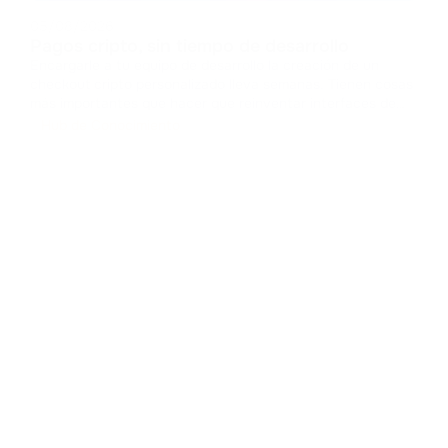
05/08/2026
Pagos cripto, sin tiempo de desarrollo
Encargarle a tu equipo de desarrollo la creación de un
checkout cripto personalizado lleva semanas. Tienen cosas
más importantes que hacer que reinventar interfaces de
pago. Diseñar un checkout desde cero implica gestionar
Hub de Conocimiento
cachés, administrar estados y construir componentes de
interfaz. Consume r
...