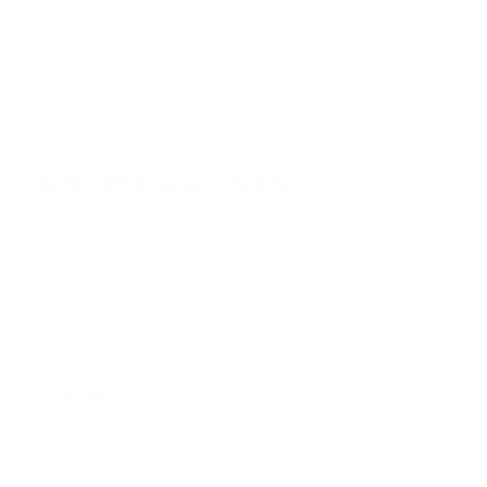
Несмотря на важность децентрализации в
криптоиндустрии, она редко упоминается в
позиционировании. Компании, интегрирующие принципы
децентрализации в брендинге, могут усилить свою
привлекательность в криптосообществе.
Заключительные мысли
Индустрия криптопроцессинга развивается, но ее
маркетинг остается статичным, с нехваткой
дифференциации и прозрачности. Для укрепления доверия
и репутации компаниям стоит переходить к фактологичной
коммуникации, четким ценностным предложениям и
большей прозрачности.
В
PassimPay
мы уверены, что более качественные
коммуникационные стратегии способны улучшить всю
индустрию. Мы надеемся, что этот отчет вдохновит
компании пересмотреть свои подходы к брендингу и
внедрить более понятные, прозрачные и вовлекающие