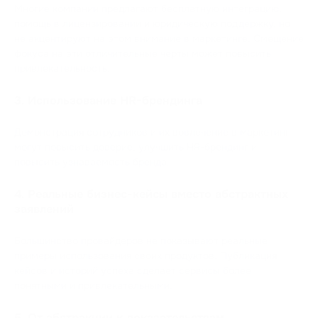
Многие компании предлагают бесплатную интеграцию,
помощь в лицензировании и юридическую поддержку, но
не акцентируют на этом внимание в маркетинге. Смещение
фокуса на эти отличительные черты может повысить
привлекательность.
3. Использование HR-брендинга
Демонстрация сотрудников и их вовлечение в маркетинг
могут повысить доверие, улучшить HR-брендинг и
повысить узнаваемость бренда.
4. Реальные бизнес-кейсы вместо абстрактных
заявлений
Большинство провайдеров не показывают реальные
примеры использования своих продуктов. Публикация
кейсов и историй успеха сделает сервисы более
понятными и привлекательными.
5. От абстракции к доказательствам