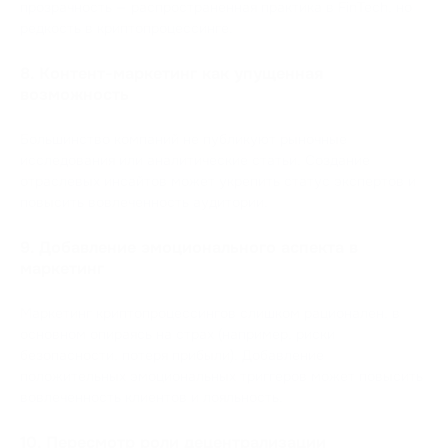
прозрачность — распространенная практика в FinTech, но
редкость в криптопроцессинге.
8. Контент-маркетинг как упущенная
возможность
Большинство компаний не публикуют рыночные
исследования или аналитические статьи. Создание
отраслевых инсайтов может укрепить статус экспертов и
повысить вовлеченность аудитории.
9. Добавление эмоционального аспекта в
маркетинг
Маркетинг криптопроцессингов слишком рационален, в
основном опираясь на страх (например, риски
безопасности, потеря прибыли). Добавление
положительных эмоциональных триггеров может повысить
вовлеченность клиентов и лояльность.
10. Пересмотр роли децентрализации