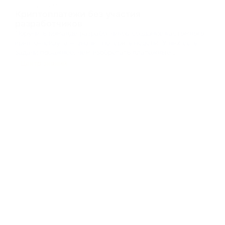
05/08/2026
Криптоплатежи без участия
разработчиков
Поручить команде разработчиков создание кастомного
крипто-чекаута — значит потерять недели. У них есть
задачи поважнее, чем изобретать платёжные
интерфейсы заново. Разработка чекаута с нуля — это
Центр знаний
работа с кешами, управление состояниями и отрисовка
UI-компонентов. Это отвлекает ресурсы от основног
...