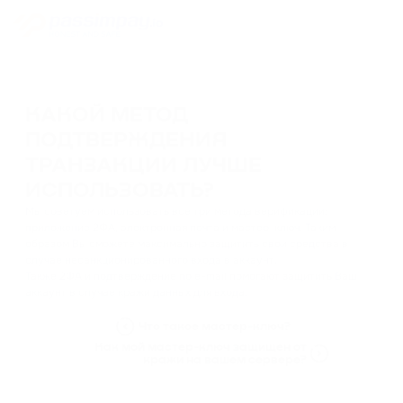
КАКОЙ МЕТОД
ПОДТВЕРЖДЕНИЯ
ТРАНЗАКЦИИ ЛУЧШЕ
ИСПОЛЬЗОВАТЬ?
Мы советуем использовать все три метода верификации:
приложение 2ФА, электронная почта и мастер-ключ. Таким
образом Вы сможете максимально защитить свои средства в
случае несанкционированного входа в аккаунт.
Также 2ФА и подтверждение по e-mail помогают защитить Ваш
аккаунт в случае кражи данных для входа.
Что такое мастер-ключ?
Как мой мастер-ключ защищен от
кражи на вашем сервере?