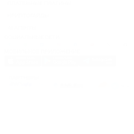
ПЛАТЕЖНЫЕ ПЛАГИНЫ
КРИПТОГАЙДЫ
AI АГЕНТЫ
СОЦИАЛЬНЫЕ СЕТИ
МОБИЛЬНОЕ ПРИЛОЖЕНИЕ
ПАРТНЕРЫ
PassimPay использует
cookies
для повышения удобства использования сайта.
Файлы
Cookies
хранятся в вашем браузере и собирают информацию о вашем
пребывании на нашем сайте. Если вы не хотите, чтобы мы собирали ваши
данные с помощью cookies, отключите эту функцию в настройках вашего
браузера.
Хранение или передача криптовалют или любых криптоактивов сопряжено с
высокими финансовыми рисками. PassimPay не несет ответственности за
средства, похищенные в результате несанкционированного доступа к счету и
активам любого пользователя. Единственным способом получить доступ к
средствам пользователя является вход в аккаунт.