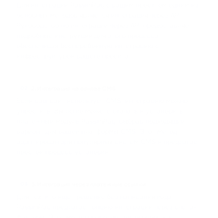
Для интеграции PassimPay с вашим проектом одним из
основных методов является интеграция через API.
Руководство по интеграции через API предоставляет
подробные инструкции для этого процесса,
обеспечивая бесперебойную интеграцию с
инфраструктурой вашего проекта.
2. Интеграция на основе CMS
02
Если ваш сайт использует CMS, интеграцию можно
упростить. Вы легко можете скачать и установить
платежный модуль PassimPay, выбрав подходящий
вариант для вашей платформы CMS. Этот метод
адаптирован для популярных систем CMS и предлагает
простой процесс установки.
3. Интеграция через платежные ссылки
03
Для тех, кто ищет решение без написания кода,
PassimPay предлагает опцию интеграции через счета-
фактуры. Этот метод позволяет интегрировать