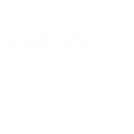
КАК ИНТЕГРИРОВАТЬ
PASSIMPAY В МОЙ ПРОЕКТ?
PassimPay предлагает три гибких варианта интеграции для вашего
проекта: интеграция через API для индивидуальных настроек,
интеграция на основе CMS для удобного использования плагинов
на платформах CMS и интеграция через счета-фактуры для
решений без написания кода. Эти методы обеспечивают
бесперебойную и безопасную добавление функциональности
платежей PassimPay в ваш проект, независимо от вашего
технического опыта или выбора платформы.
ОПЦИИ ИНТЕГРАЦИИ КРИПТОВАЛЮТНЫХ
01
ПЛАТЕЖЕЙ
1. Интеграция через API
01