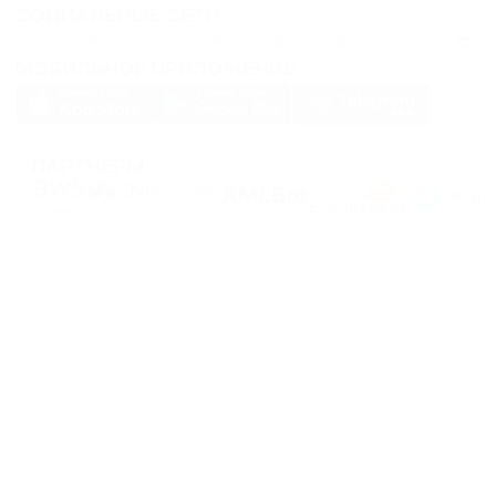
СОЦИАЛЬНЫЕ СЕТИ
МОБИЛЬНОЕ ПРИЛОЖЕНИЕ
ПАРТНЕРЫ
PassimPay использует
cookies
для повышения удобства использования сайта.
Файлы
Cookies
хранятся в вашем браузере и собирают информацию о вашем
пребывании на нашем сайте. Если вы не хотите, чтобы мы собирали ваши
данные с помощью cookies, отключите эту функцию в настройках вашего
браузера.
Хранение или передача криптовалют или любых криптоактивов сопряжено с
высокими финансовыми рисками. PassimPay не несет ответственности за
средства, похищенные в результате несанкционированного доступа к счету и
активам любого пользователя. Единственным способом получить доступ к
средствам пользователя является вход в аккаунт.
Только пользователь имеет доступ к информации о счете и средствах, за
исключением случаев кражи или преднамеренного раскрытия данных
третьим лицам. Сотрудники PassimPay принимают все необходимые меры для
обеспечения сохранности средств в системе PassimPay.
©
2026
passimpay.io
Все права защищены.
Использование материалов сайта возможно только при наличии прямой
ссылки на источник.