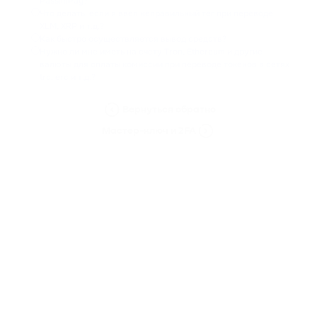
PassimPay?
Что делать, если я ввел неправильный тег при переводе
XLM, XRP и т.д.?
Как быстро осуществляется вывод средств?
Нужно ли мне иметь на счету Tron, Ethereum и другие
валюты для оплаты комиссии при переводе токенов в сетях
trc, erc и т.д.?
Вернуться обратно
Мастер-ключ и 2FA