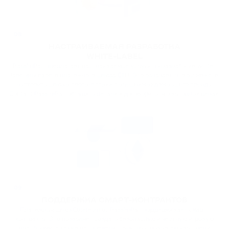
08
НАСТРАИВАЕМАЯ РАЗРАБОТКА
WHITE-LABEL
PassimPay предлагает настраиваемые услуги по разработке white-
label для своего платежного шлюза ETH. Это означает, что вы можете
настроить шлюз в соответствии с внешним видом вашего бренда.
Contact PassimPay обсудить детали и договориться о выгодных ценах.
09
ПОДДЕРЖКА СМАРТ-КОНТРАКТОВ
Платежный шлюз Ethereum от PassimPay поддерживает смарт-
контракты. Это позволяет создать безопасную и честную игровую
платформу, а также распределять внутриигровые активы среди