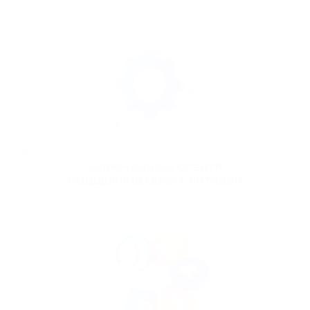
вам с любыми проблемами, с которыми вы можете столкнуться при
использовании платежного шлюза ETH.
02
ШИРОЧАЙШИЙ СПЕКТР
ПОДДЕРЖИВАЕМЫХ АКТИВОВ
PassimPay поддерживает широкий спектр криптовалют (74+), включая
Ethereum, Bitcoin, Bitcoin Cash, Litecoin и Dogecoin. Это позволяет
принимать платежи от широкого круга клиентов.