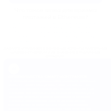
Что такое шлюз для приема
платежей в Ethereum?
Платежный шлюз Ethereum играет ключевую роль в соединении
блокчейна Ethereum с миром коммерции, открывая широкий спектр
возможностей. Его основная функция заключается в упрощении,
обеспечении безопасности и децентрализации транзакций с
использованием эфира (ETH) и токенов на основе Ethereum.
ДАВАЙТЕ УГЛУБИМСЯ В ОСНОВНЫЕ АСПЕКТЫ ПЛАТЕЖНЫХ
ШЛЮЗОВ ETHEREUM И ИХ ЗНАЧЕНИЕ В РАЗЛИЧНЫХ
ОТРАСЛЯХ:
01
ПРЕИМУЩЕСТВА СМАРТ-КОНТРАКТОВ
На переднем крае поддержки смарт-контрактов платежные
шлюзы ETH играют важную роль. Смарт-контракты — это
самоисполняющиеся соглашения с закодированными в них
условиями. Эта революционная функция автоматизирует и
защищает несколько аспектов транзакций, от проверки
условий до разблокировки средств. Их возможности
выходят далеко за рамки простой обработки платежей,
предлагая инновационные решения в таких областях, как