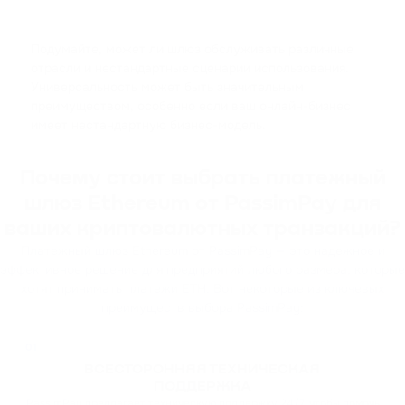
Подумайте, может ли шлюз обслуживать различные
отрасли и нестандартные сценарии использования.
Универсальность может быть значительным
преимуществом, особенно если ваш онлайн-бизнес
имеет нестандартную бизнес-модель.
Почему стоит выбрать платежный
шлюз Ethereum от PassimPay для
ваших криптовалютных транзакций?
Платежный шлюз Ethereum от PassimPay — это надежное и
эффективное решение для предприятий любого размера, которые
хотят принимать платежи ETH. Вот некоторые из ключевых
преимуществ выбора PassimPay:
01
ВСЕСТОРОННЯЯ ТЕХНИЧЕСКАЯ
ПОДДЕРЖКА
PassimPay предлагает техническую поддержку 24/7, чтобы помочь