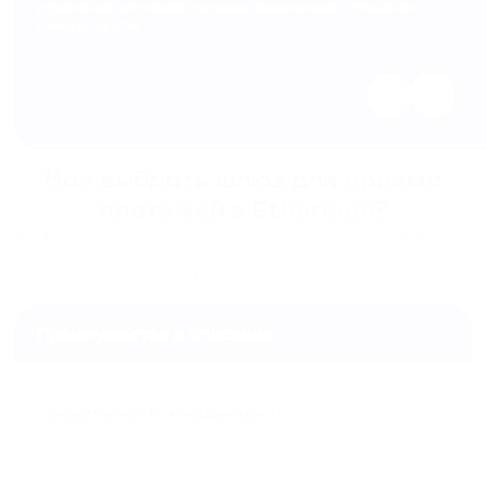
управление цепочками поставок, юридические соглашения
и многое другое.
Как выбрать шлюз для приема
платежей в Ethereum?
Владельцу онлайн-бизнеса, изучающему платежные шлюзы ETH, очень
важно выбрать надежное решение, которое удовлетворит его
конкретные потребности. Вот некоторые факторы, которые следует
учитывать при принятии этого важного решения:
Преимущества и описание
Безопасность и надежность