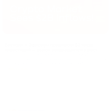
06/05/2025
Биткоин и Эфириум привлекли $2 млрд
инвестиций — рынок возвращается в рост
Позитив возвращается на рынок криптовалют 6 мая 2025 г. —
Уверенность инвесторов в цифровых активах стремительно растет, а
институциональные средства вновь направляются в Bitcoin и
...
Web3 Cases