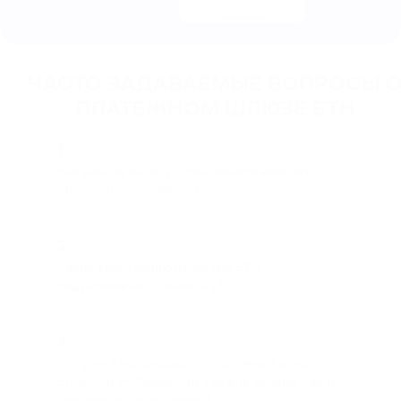
ЧАСТО ЗАДАВАЕМЫЕ ВОПРОСЫ 
ПЛАТЕЖНОМ ШЛЮЗЕ ETH
1
Как начать работу с платежным шлюзом
Ethereum от PassimPay?
2
Какие криптовалюты, кроме ETH,
поддерживает PassimPay?
3
Могу ли я использовать платежный шлюз
Ethereum от PassimPay как для онлайн, так и
для офлайн-транзакций?