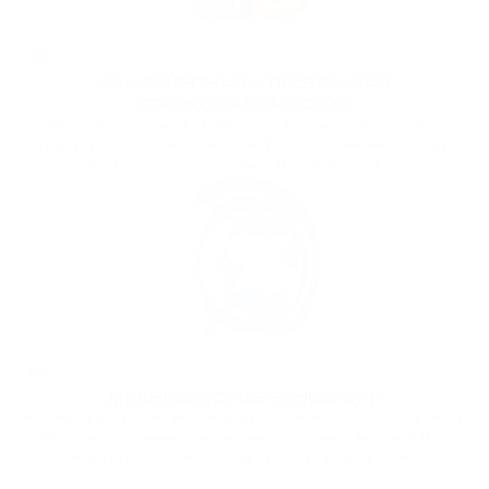
03
КОНКУРЕНТНАЯ И ПРОЗРАЧНАЯ
СТРУКТУРА КОМИССИЙ
PassimPay использует конкурентоспособную и прозрачную
структуру комиссий за все платежи Ethereum. С полным тарифным
планом можно ознакомиться на сайте PassimPay.
04
МОЛНИЕНОСНЫЕ КОНВЕРСИИ
PassimPay предлагает молниеносную конвертацию фиатных валют в
Ethereum. Это означает, что вы можете получать платежи ETH и
конвертировать их в фиатные валюты быстро и легко.