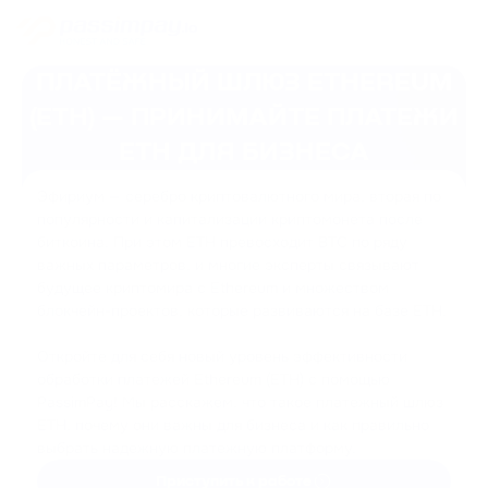
ПЛАТЁЖНЫЙ ШЛЮЗ ETHEREUM
(ETH) — ПРИНИМАЙТЕ ПЛАТЕЖИ
ETH ДЛЯ БИЗНЕСА
Эфириум — серебро криптовалютного мира, вторая по
популярности и капитализации криптомонета после
биткоина. При этом ETH превосходит BTC по ряду
важных параметров, и многие эксперты связывают
будущее криптомира с Ethereum и множеством
блокчейн-проектов, которые развиваются на базе ETH.
Откройте для себя новый уровень эффективности
обработки платежей Ethereum (ETH) с помощью
PassimPay! Мы расскажем, что такое платежный шлюз
ETH, почему они важны для бизнеса и как правильно
выбрать надежную платежную платформу.
Приступить к работе