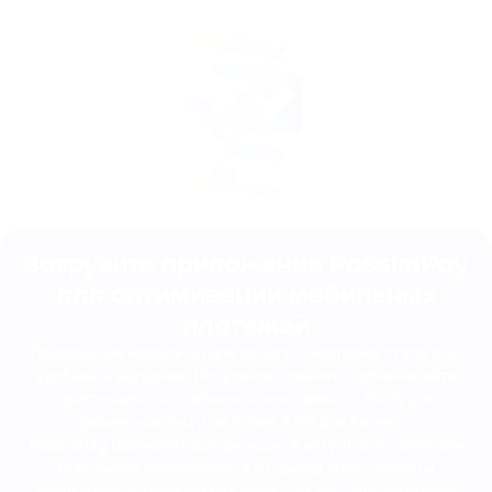
игроков.
Загрузите приложение PassimPay
для оптимизации мобильных
платежей
Приложение PassimPay для вашего смартфона стало еще
удобнее и выгоднее. Покупайте, храните и обменивайте
криптовалюты с гибкими комиссиями: 0,1%-1% для
физических лиц и не более 3,5% для бизнеса.
PassimPay реализует все функции в интуитивно понятном
мобильном интерфейсе, а отправка криптовалюты
происходит мгновенно без комиссии для пользователей