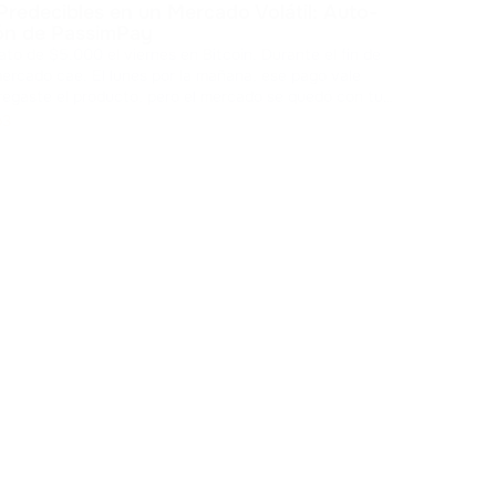
Predecibles en un Mercado Volátil: Auto-
direcc
ón de PassimPay
20 mi
rato de $5.000 el viernes en Bitcoin. Durante el fin de
comp
Ca
ercado cae. El lunes por la mañana, ese pago vale
opor
egaste el producto, pero el mercado se quedó con tu
b3
ro almacenar esos act
...