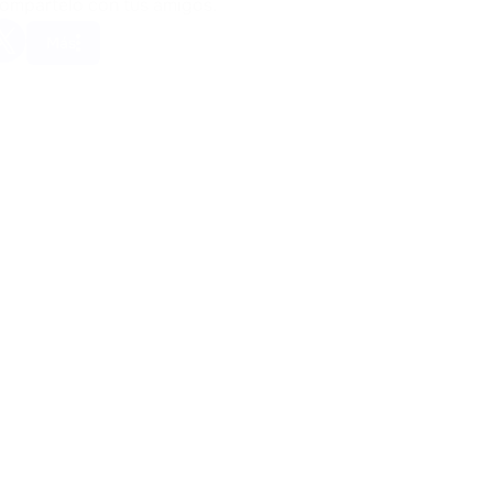
Compártelo con tus amigos.
Más