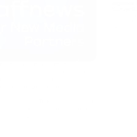
Ingresos 
Conversi
Cierras un t
semana, el m
$4.500. Entr
margen. El coste de la volatilidad Los pagos cripto abren mercados
Casos We
globales, pe
cado al marketing de afiliados y la
ido relevante: artículos no triviales y
clusivas con líderes del mercado e
ontrar en cualquier otro lugar.
o en el arbitraje,
Traffnews
será su socio
as herramientas, realizar un seguimiento
icos que se pueden aplicar de inmediato