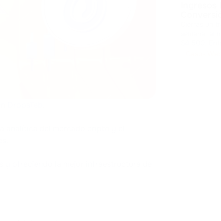
Ingresos 
Conversi
Cierras un t
semana, el m
$4.500. Entr
margen. El coste de la volatilidad Los pagos cripto abren mercados
Casos We
globales, pe
en
DropsTab
.
a analítica del mercado cripto y el
es.
y ofreciendo la mejor infraestructura de