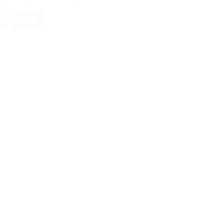
Compártelo con tus amigos.
Más