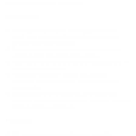
задействованы фиатные провайдеры.
Преимущества:
NOWPayments указывает 350+ поддерживаемых
валют, один из самых широких публичных списков
активов среди криптошлюзов.
Публичная страница тарифов указывает сервисную
комиссию 0.5% для платежей без обмена.
Мультивалютные платежи с обменом оцениваются в 1%,
включая своп-компонент.
Платформа предлагает плагины для интернет-
магазинов, платежные ссылки, инвойсы, API и POS-
инструменты.
Обязательный KYC не требуется для стандартных
клиентов, платящих криптовалютой, хотя AML-триггеры
могут приводить к проверкам.
Недостатки:
KYC все равно может потребоваться, если AML-