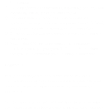
безопасность.
Он не предоставляет встроенные фиатные расчеты, как
PassimPay, BitPay, CoinGate или Triple-A.
Компании должны самостоятельно заниматься
бухгалтерией, комплаенсом, безопасностью кошельков,
резервными копиями и мониторингом транзакций.
Он менее удобен для нетехнических команд интернет-
магазинов.
Модель без KYC может не подходить компаниям,
которым нужны регулируемый off-ramp, банковские
расчеты или аутсорсинговые комплаенс-контроли.
Cryptomus
Лучше всего подходит: Мерчантам, которым нужен
широкий набор криптоинструментов с платежным шлюзом,
бизнес-кошельком, мерчант-аккаунтом, плагинами и
выплатами.
Cryptomus позиционирует себя как многофункциональная
криптовалютная платформа с платежным шлюзом, бизнес-