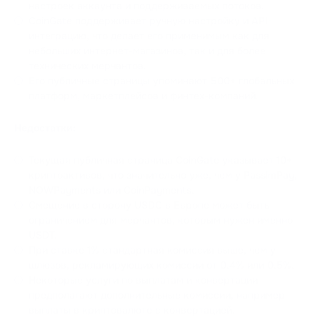
настроек аккаунта и поддерживаемых потоков.
CoinGate поддерживает ручную настройку и API-
интеграцию, что делает его применимым как для
небольших интернет-магазинов, так и для более
технических мерчантов.
Его публичные страницы упоминают 500+ глобальных
платформ, маркетплейсов и финтех-компаний.
Недостатки:
Текущая публичная страница CoinGate указывает 10+
криптоактивов, что значительно уже, чем у PassimPay,
NOWPayments или CoinPayments.
Смещение в сторону USDC в Европе может быть
ограничением для мерчантов, которым нужен именно
USDT.
При ставке 1% стандартная комиссия выше, чем у
шлюзов, рекламирующих комиссии от 0.4% или 0.5%.
Некоторые услуги по выплатам и конвертации
предполагают дополнительные комиссии, например
выплаты в криптовалюте с конвертацией.