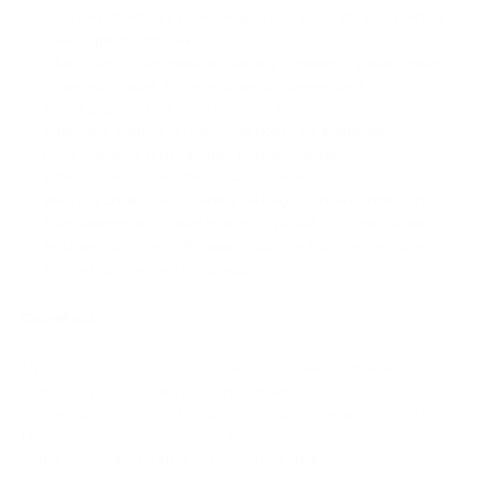
системы отметят транзакцию или если используются
фиат-крипто потоки.
Широкая поддержка активов усложняет управление
казначейством, если мерчанты принимают
неликвидные или волатильные монеты.
Фиатные сервисы могут зависеть от внешних
провайдеров и их правил верификации.
Комплаенс-позиционирование менее
институциональное, чем у BitPay, CoinGate или Triple-A.
Компаниям, которым нужен строгий KYB-онбординг
мерчантов, может больше подойти более комплаенс-
ориентированный провайдер.
CoinsPaid
Лучше всего подходит: Высокооборотные компании,
iGaming, финтех и другие мерчантам с высокой
интенсивностью транзакций, которым нужны обработка
криптоплатежей, конвертация в фиат и
задокументированные комплаенс-контроли.