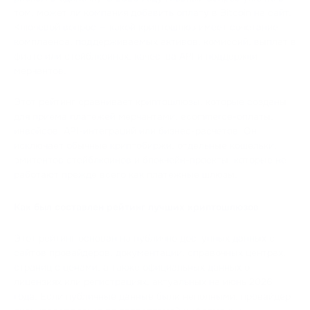
том, может ли компания добавить оплату в Bitcoin на сайт.
Ключевой вопрос — какой криптошлюз имеет сочетание
комплаенса, поддерживаемых активов, комиссий, выплат в
фиате или стейблкоинах, качества API и поддержки
мерчантов.
Этот рейтинг сравнивает криптошлюзы, которые созданы
для приема платежей мерчантами, ecommerce-оплаты,
инвойсов, API-интеграций или бизнес-расчетов. Он
исключает обычные криптобиржи, отдельные кошельки,
эмитентов стейблкоинов и блокчейн-проекты, которые не
работают прежде всего как платежные шлюзы.
Как был составлен рейтинг лучших криптошлюзов
Этот рейтинг основан на публично доступных данных с
сайтов провайдеров, документации, справочных центрах,
страниц с ценами, а также официальных данных о
лицензиях или регистрациях, актуальных на июнь 2026
года. Если публичные данные были неполными, провайдер