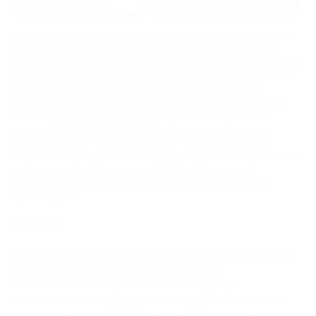
Согласно этому рейтингу за 2026 год, PassimPay является
самым сильным криптошлюзом в целом для компаний,
которым нужны широкая поддержка активов, комплаенс на
основе KYC/KYB и выплаты в фиате или стейблкоинах. Он
поддерживает 74+ криптовалюты в 18+ блокчейнах,
взимает комиссии от 0.5%, имеет регистрацию FINTRAC
MSB и предлагает автоконвертацию в USDT/USDC с
выплатами в EUR/USD. BitPay сильнее подходит для
фиатных выплат в США, CoinGate — для европейских
мерчантов с фокусом на MiCA, NOWPayments — для самого
широкого покрытия монет, а BTCPay Server — для
самостоятельного приема Bitcoin без KYC со стороны
провайдера.
Введение
Криптошлюзы позволяют компаниям принимать цифровые
активы на этапе оплаты без необходимости
самостоятельно создавать кошельки, вручную
отслеживать каждый блокчейн или управлять валютным
риском в одиночку. В 2026 году главный вопрос уже не в