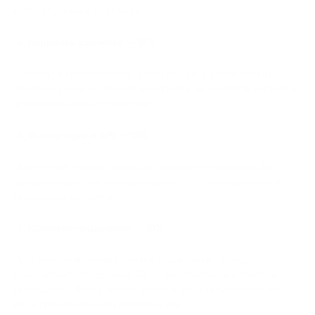
используемых в платежах.
Варианты расчетов — 15%
Расчеты в криптовалюте, конвертация в стейблкоины,
фиатные расчеты, банковские выплаты, скорость выплат и
управление волатильностью.
Интеграции и API — 10%
Платежные ссылки, инвойсы, ecommerce-плагины, API-
документация, хостинговые кассы, POS-инструменты и
поддержка вебхуков.
Качество поддержки — 10%
Публично заявленные каналы поддержки, аккаунт-
менеджмент, поддержка 24/7, документация и помощь при
онбординге. Фактическое время ответа не оценивалось,
если провайдер не публиковал его.