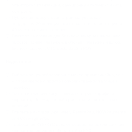
мониторинг транзакций, санкционный скрининг и AML-
контроли.
Публичная продуктовая страница указывает
поддержку 20 ведущих криптовалют и конвертацию в
40 местных фиатных валют.
Платформа создана для бизнес-сценариев шире, чем
простой прием платежей: включает платежный шлюз,
бизнес-кошелек, OTC desk, SaaS и POS.
Недостатки:
Публичное ценообразование менее прямолинейно, чем
у провайдеров с простой опубликованной таблицей
тарифов.
Точные комиссии могут зависеть от риск-профиля
мерчанта, объема, способа расчетов и контрактных
условий.
Покрытие активов уже, чем у PassimPay, NOWPayments
или CoinPayments.
Требования KYB/KYC делают сервис неподходящим для
мерчантов, ищущих онбординг без KYC.