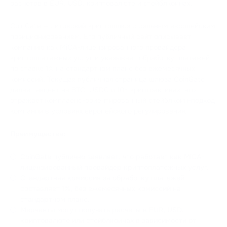
расчетов в EUR, USD, криптовалюте и стейблкоинах.
CoinGate — литовский криптошлюз с сильным европейским
позиционированием. Его публичный сайт описывает
компанию как MiCA-лицензированного провайдера
криптоплатежных услуг и указывает обработку платежей
по ставке 1% на стандартном плане без ежемесячных
комиссий. Текущая публичная страница шлюза CoinGate
делает акцент на BTC, USDC и 10+ криптоактивах, что
отражает комплаенс-ориентированный стейблкоин-подход
компании в условиях европейского регулирования.
Преимущества:
CoinGate публично заявляет, что работает как MiCA-
лицензированный провайдер криптоплатежных услуг.
Стандартная комиссия за обработку платежей
составляет 1%, без ежемесячных комиссий на
стандартном плане.
Мерчанты могут получать расчеты в EUR, USD,
криптовалюте или стейблкоинах в зависимости от