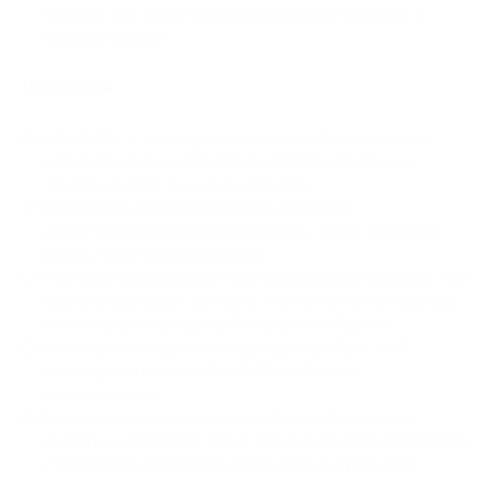
больше, чем прием платежей: включая кошелек и
функции выплат.
Недостатки:
«От 0.4%» — это не универсальная фиксированная
комиссия; мерчантам стоит подтвердить точные
тарифы по типу аккаунта и объему.
Публичные комплаенс-раскрытия менее
институционально детализированы, чем у CoinGate,
BitPay, Triple-A или CoinsPaid.
Платформа объединяет платежный шлюз, кошелек, P2P,
карты и биржевые функции, что может быть сложнее,
чем специализированный мерчантский шлюз.
Некоторые продвинутые функции требуют KYC,
поэтому это не шлюз без KYC для бизнес-
использования.
Компаниям, которым нужны прямые банковские
выплаты в EUR/USD, могут больше подойти провайдеры
с более явными страницами о фиатных расчетах.