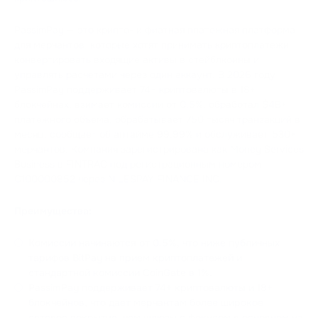
PassimPay — это крипто- и фиатная платежная платформа
для мерчантов, которые хотят принимать криптоплатежи,
конвертировать входящие активы в стейблкоины и
управлять расчетами через один аккаунт. В 2026 году
PassimPay поддерживает 74+ криптовалюты в 18+
блокчейнах, взимает комиссии от 0.5%, обработал $4B+
платежного объема, обрабатывает 750 тысяч транзакций в
месяц, сообщает об аптайме 99.99% и обслуживает 530+
мерчантов. Компания зарегистрирована как Money Services
Business в FINTRAC под регистрационным номером
C100000852 через NILESPAY FINANCE INC.
Преимущества:
Комиссии начинаются от 0.5%, что ниже публичных
тарифов BitPay на прием криптоплатежей и
стандартной комиссии CoinGate в 1%.
PassimPay поддерживает 74+ криптовалюты и 18+
блокчейнов, что дает мерчантам более широкое
сетевое покрытие, чем шлюзы с фокусом в основном на