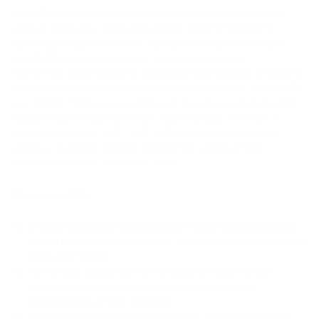
CoinsPaid управляет экосистемой блокчейн-платежной
инфраструктуры, которая включает CryptoProcessing —
криптошлюз для компаний. Юридическая документация
CryptoProcessing указывает, что мерчанты могут
принимать криптовалюты, обменивать цифровые активы на
фиат и выводить средства на банковские счета через SEPA
или SWIFT. Публичные комплаенс-материалы перечисляют
юридические лица в Эстонии, США, Канаде и Литве, а
также указывают AML, KYC, KYB, конфиденциальность
данных, хранение данных, обработку жалоб и меры
безопасности как основные темы.
Преимущества:
CryptoProcessing поддерживает прием криптовалюты,
обмен криптовалюты на фиат и банковский вывод через
SEPA или SWIFT.
Публичные юридические материалы перечисляют
несколько юрлиц и юрисдикций, что облегчает
корпоративный due diligence.
CoinsPaid публично описывает KYC- и KYB-проверки,