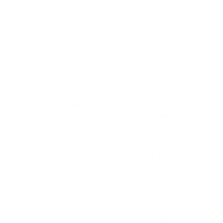
кошельком, P2P-биржей, картами и инструментами для
мерчантов. Согласно информации на сайте, платежный
шлюз имеет комиссии от 0.4% и поддерживает более 100
криптовалют. Материалы Cryptomus по настройке
мерчанта указывают, что мерчанты проходят модерацию и
KYC, чтобы включить функциональность мерчант-аккаунта.
Преимущества:
Cryptomus указывает комиссии от 0.4%, что является
одной из самых низких публичных стартовых ставок в
этом сравнении.
Платформа заявляет поддержку более 100
криптовалют.
Инструменты для мерчантов включают платежный
шлюз, бизнес-кошелек, плагины для интернет-
магазинов, инвойсы, QR-коды и API-ключи.
KYC и модерация являются частью процесса настройки
мерчанта, что прозрачнее, чем заявления об отсутствии
верификации.
Сервис может подойти мерчантам, которым нужно