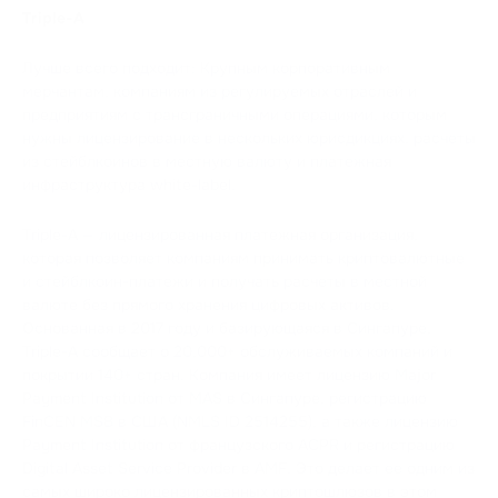
Triple-A
Лучше всего подходит: Крупным корпоративным
мерчантам, компаниям из регулируемых отраслей и
предприятиям с трансграничными операциями, которым
нужны лицензирование в нескольких юрисдикциях, расчеты
из стейблкоинов в местную валюту и платежная
инфраструктура white-label.
Triple-A — лицензированная платежная организация,
которая позволяет компаниям принимать криптовалютные
и стейблкоин-платежи и получать расчеты в местной
валюте без прямого хранения цифровых активов.
Основанная в 2017 году и базирующаяся в Сингапуре,
Triple-A сообщает о 20,000+ обслуживаемых компаний и
покрытии 140+ стран. Компания имеет лицензию Major
Payment Institution от MAS в Сингапуре, регистрацию
FinCEN MSB в США (NMLS ID 2514255), а также лицензию
Payment Institution от французского ACPR и регистрацию
Digital Asset Service Provider в AMF. Это делает ее одним из
самых широко лицензированных криптошлюзов в этом