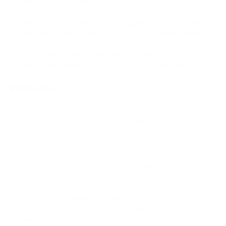
Широкая поддержка монет может усложнять
комплаенс и управление казначейством.
Некоторые мерчанты могут предпочесть шлюзы с более
понятными фиатными расчетами и KYB-онбордингом.
Независимые обзоры и публичные материалы иногда
указывают разные комиссии, поэтому мерчантам стоит
проверить тарифы в аккаунте перед запуском.
BTCPay Server
Лучше всего подходит: Разработчикам и мерчантам,
которым нужны Bitcoin-платежи с самостоятельным
хостингом, без KYC со стороны провайдера и без комиссии
за обработку.
BTCPay Server — бесплатный сервис обработки
криптоплатежей с открытым кодом и самостоятельным
хостингом. Он позволяет мерчантам принимать Bitcoin-
платежи без стороннего посредника, а средства
поступают напрямую на подключенный кошелек. Согласно
его документации, комиссии за обработку или подписку