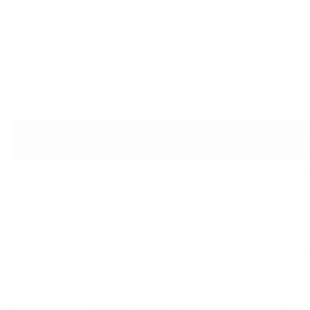
Рейтинг составлен по состоянию на июнь 2026 года на
основе публично доступных данных с сайтов провайдеров,
документации, а также материалов о лицензировании или
регистрации.
Сравнительная таблица криптошлюзов
Gateway
Fees
Supported Coins
K
PassimPay
От 0.5%; 
74+ 
Да,
комиссия за 
криптовалюты, 
автоконвертацию 
18+ блокчейнов
0.2% (нет 
скрытых 
комиссий)
BitPay
2% + $0.25 при 
100+ активов для 
Да
месячном объеме 
оплат по 
ниже $500k; 1.5% 
инвойсам  
+ $0.25 при 
$500k–$999,999; 