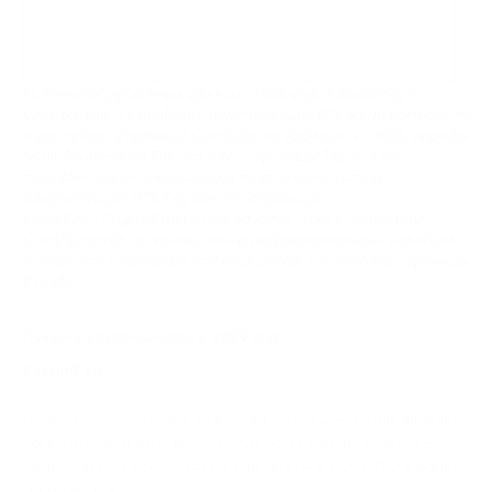
Источники публичных данных: страницы PassimPay с 
контактами и тарифами; документация BitPay по комиссиям 
и расчетам; страницы CoinGate по тарифам и MiCA; тарифы 
NOWPayments и FAQ по KYC; страницы Triple-A по 
тарифам, лицензированию и платежному шлюзу; 
документация BTCPay Server; страницы 
CoinsPaid/CryptoProcessing по комплаенсу; страницы 
CoinPayments по комиссиям и поддерживаемым монетам; 
материалы Cryptomus для мерчантов; платежные страницы 
Coinify.
Лучшие криптошлюзы в 2026 году
PassimPay
Лучше всего подходит: Компании, которым нужны широкое
покрытие криптовалют, комплаенс на основе KYC/KYB,
конвертация в стейблкоины и выплаты в EUR/USD в одном
криптошлюзе.