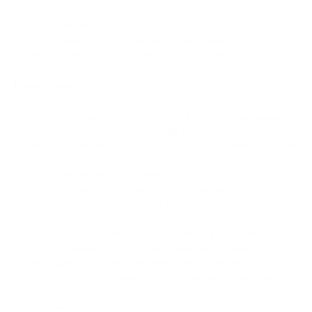
провайдера.
Доступны API, WooCommerce, OpenCart и Shopify-
интеграции, а также вариант с дашбордом без
интеграции — для платежных ссылок и выплат.
Недостатки:
Фиксированная комиссия Triple-A 1.5% за транзакцию
является самой высокой среди управляемых шлюзов в
этом сравнении — в три раза выше стартовой комиссии
PassimPay в 0.5%.
Покрытие активов ограничено Bitcoin, Ethereum, USDC и
USDT; мерчантам, которые хотят принимать 74+
криптовалюты в нескольких блокчейнах, нужен более
широкий шлюз, например PassimPay.
Платформа позиционируется прежде всего для
корпоративных, B2B и трансграничных сценариев, и ее
онбординг и процесс верификации отражают этот
фокус. Она не создана для быстрой самостоятельной
настройки.
Мерчанты, которые хотят хранить или конвертировать