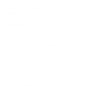
Для небольшого интернет-магазина это может быть
избыточно, если мерчанту нужна только базовая кнопка
криптооплаты.
CoinPayments
Лучше всего подходит: Мерчантам, которым нужен давно
работающий мультиактивный криптошлюз с широкой
поддержкой монет и публичными страницами комиссий.
CoinPayments — один из более старых мультикоиновых
криптошлюзов. Его публичная страница комиссий V2
указывает бесплатные депозиты на кошелек для первых
$15,000 в месяц и 0.5% после этого, тогда как конвертации
включают комиссии партнеров и сети. Страницы
поддерживаемых монет показывают широкий список
активов в V2 и legacy-инфраструктуре.
Преимущества: