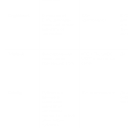
Cryptomus
Комиссии от 
100+ 
KYC
0.4%; диапазон 
криптовалют
для
комиссий может 
и п
зависеть от 
фун
настройки
кош
Triple-A
Фиксированная 
BTC, ETH, USDC, 
Да
комиссия за 
USDT в основных 
транзакцию 1.5%
сетях
Coinify
Публичные 
35+ криптовалют
Да д
данные о 
онб
комиссиях 
мер
зависят от 
настройки 
мерчанта; не все 
цены видны 
публично