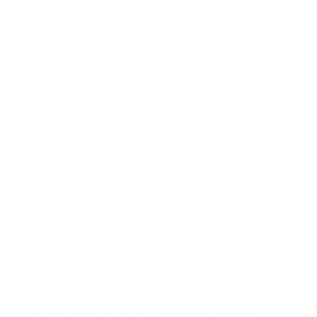
рейтинге. В июне 2026 года Triple-A запустила
мультивалютные счета с поддержкой стейблкоинов в
Европе через интеграцию с Circle Payments Network.
Преимущества:
Triple-A имеет активные лицензии или регистрации в
трех крупных юрисдикциях: MAS в Сингапуре, FinCEN и
NMLS в США, а также ACPR/AMF во Франции —
наиболее широкое регуляторное покрытие среди всех
шлюзов в этом рейтинге.
Мерчанты получают банковские расчеты в местной
валюте на следующий день в 50+ фиатных валютах без
хранения или управления криптобалансами.
Платформа поддерживает 20,000+ компаний и
покрывает 140+ стран, с клиентами в сферах
электронной коммерции, туризма, гейминга, SaaS и
финансовых услуг.
Платежная инфраструктура white-label позволяет
мерчантам сохранять собственную айдентику бренда
на платежном экране без раскрытия базового