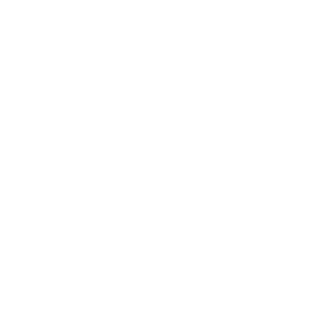
указывают около 
криптовалют на 
0.8% за 
публичной 
обработку 
странице 
криптоплатежей; 
CryptoProcessing
точные условия 
могут 
различаться
CoinPayments
Обработка 
30+ криптовалют 
Да д
платежей от 0.5% 
принимаются для 
рег
для монет; 1% для 
платежей; 48+ 
кас
токенов; 
поддерживаются 
сер
депозиты на 
с выделенными 
личный кошелек 
кошельками на 
бесплатно до 
V2
$15,000 в месяц, 
затем 0.5%.
BTCPay Server
0% комиссии за 
Bitcoin и Lightning 
Нет
обработку и 
по умолчанию; 
сто
подписку; 
альткоины через 
про
применяются 
интеграции/
хост
расходы на 
плагины 
сам
хостинг и 
сетевые 
комиссии 