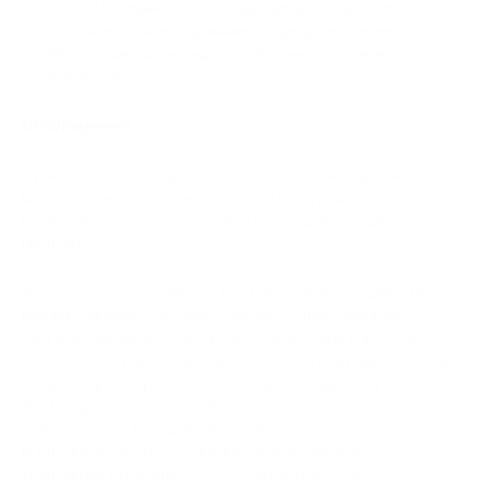
CoinGate сильнее всего подходит для европейских
комплаенс-ориентированных сценариев, но не
обязательно для каждого глобального сегмента
мерчантов.
NOWPayments
Лучше всего подходит: Мерчантам, которым нужны
широкое покрытие монет, простая интеграция и гибкая
криптооплата без обязательного KYC для стандартных
криптоплатежей.
NOWPayments — криптошлюз, известный большим списком
поддерживаемых активов. Его публичная страница
тарифов указывает 350+ валют, сервисную комиссию
0.5%, 1% за мультивалютные платежи, требующие обмена,
среднее время транзакции 5 минут и поддержку 24/7.
NOWPayments также заявляет, что не требует
обязательного KYC для клиентов, которые платят
криптовалютой, но KYC может потребоваться, если
транзакция отмечена AML-системой или если