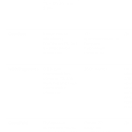
1% + $0.25 при 
$1M+
CoinGate
Комиссия за 
10+ 
Да
обработку 
криптоактивов на 
платежей 1%; без 
текущих 
ежемесячной 
публичных 
комиссии
страницах
NOWPayments
0.5% для 
350+ валют
Не 
платежей без 
обя
обмена; 1% для 
для
мультивалютных 
кри
платежей с 
мож
обменом
зап
AML
пра
про
CoinsPaid
Публичные 
Около 20 
Да
источники часто 
ведущих 