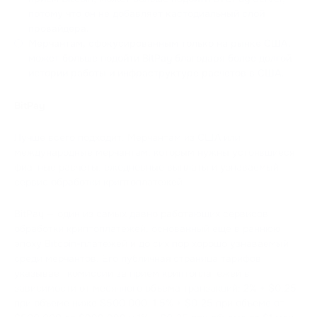
потому что он не добавляет кастодиальный слой
провайдера.
Мерчантам, сфокусированным только на рынке США,
может больше подойти BitPay благодаря более долгой
истории работы и инфраструктуре расчетов в США.
BitPay
Лучше всего подходит: Мерчантам из США или
международные мерчантам, которым нужны устоявшиеся
фиатные расчеты, ежедневные выплаты и узнаваемый
сервис обработки криптоплатежей.
BitPay — один из самых давно работающих сервисов
обработки криптоплатежей, основанный еще в раннюю
эпоху Bitcoin-платежей и до сих пор хорошо узнаваемый
среди мерчантов. Его публичная страница тарифов
указывает комиссии за прием криптоплатежей в
зависимости от месячного объема транзакций: 2% + $0.25
при объеме ниже $500,000, 1.5% + $0.25 при объеме от