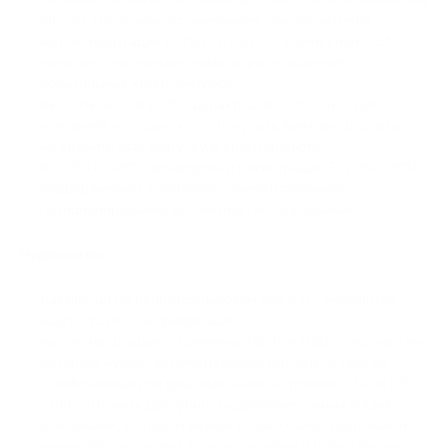
Bitcoin, USDC или ограниченном списке активов.
Автоконвертация в USDT и USDC с комиссией 0.2%
помогает мерчантам снижать риск хранения
волатильных криптоактивов.
Выплаты в EUR и USD делают шлюз полезнее для
компаний, которые хотят получать фиатные расчеты, а
не хранить всю выручку в криптовалюте.
KYC/KYB, AML-процедуры и регистрация FINTRAC MSB
поддерживают комплаенс-ориентированное
позиционирование для бизнес-использования.
Недостатки:
PassimPay не является шлюзом без KYC; мерчантов
ждет KYC/KYB-верификация.
Автоконвертация ограничена USDT и USDC; мерчантам,
которым нужны автоматические расчеты в других
стейблкоинах или фиатных валютах помимо EUR и USD,
стоит уточнить доступность дополнительных опций.
Компаниям, которым нужен только самостоятельный
прием Bitcoin, может больше подойти BTCPay Server,