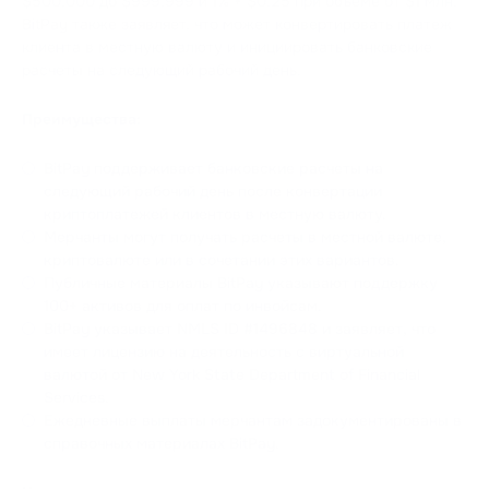
$500,000 до $999,999 и 1% + $0.25 при объеме от $1 млн.
BitPay также заявляет, что может конвертировать платеж
клиента в местную валюту и инициировать банковские
расчеты на следующий рабочий день.
Преимущества:
BitPay поддерживает банковские расчеты на
следующий рабочий день после конвертации
криптоплатежей клиентов в местную валюту.
Мерчанты могут получать расчеты в местной валюте,
криптовалюте или в сочетании этих вариантов.
Публичные материалы BitPay указывают поддержку
100+ активов для оплат по инвойсам.
BitPay указывает NMLS ID #1496848 и заявляет, что
имеет лицензию на деятельность с виртуальной
валютой от New York State Department of Financial
Services.
Ежедневные выплаты мерчантам задокументированы в
справочных материалах BitPay.