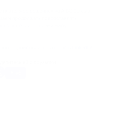
 платежное решение» на AIBC Eurasia
ещаем продолжать предоставлять
льзователей по всему миру," –
ании, подписывайтесь на нас в
LinkedIn
!
делитесь ей с друзьями.
Еще