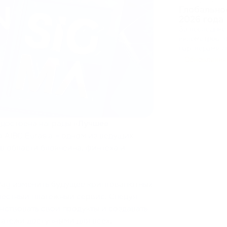
Глобально
2026 года
За последние
километров, 
партнерами ли
B2B. Мы собирали фидбеки, презентовали новые функции нашей
Обновления
платформы и 
должен работ
 удостоена награды
«Лучшее
 AIBC Eurasia – одном из ведущих
 области блокчейна, финтеха и
Pay изменить будущее криптовалютных
честный платежный сервис. Следуя
нствовать свои продукты и создавать
атежи доступными для всех.