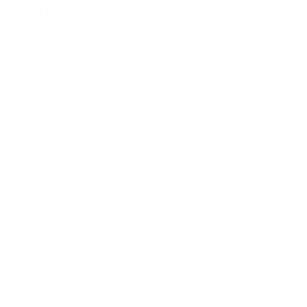
Возм
е турне PassimPay в первом полугодии
свои
прис
 полгода команда PassimPay проехала тысячи
там. Ваше мнение помогает нам расти и создавать платформ
Об
чтобы встретиться с нашими мерчантами и
цом к лицу. Ведь именно так строится доверие в
 бренда
доказывали на практике, как криптопроцессинг
ат
...