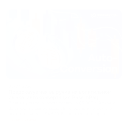
30/07/2026
Предсказуемая выручка на волатильном
рынке: автоконвертация PassimPay
В пятницу вы закрываете сделку на $5 000 в биткоине.
За выходные рынок падает. В понедельник утром этот
платёж стоит уже $4 500. Вы поставили товар, но
рынок забрал вашу маржу. Цена волатильности
Web3-кейсы
Криптоплатежи открывают доступ к глобальным