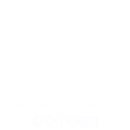
энциклопедии с обширной базой знаний, охватывающей
всё связанное с Web3.
IQ Wiki является надежным источником для миллионов
участников сообщества Web3, проверенным местом,
где можно найти и подтвердить информацию о любом
криптопроекте.
Мы продолжаем расширять присутствие PassimPay в
глобальной криптоэкосистеме и делать наш сервис более
заметным для бизнеса по всему миру.
Читайте о нас на IQ Wiki.
Вам понравилась эта статья? Поделитесь ей с
друзьями.
Еще