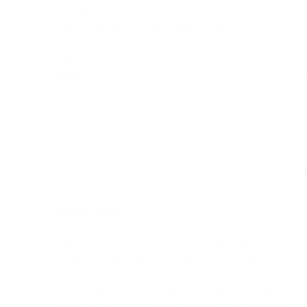
plataforma más conveniente para los equipos fin
manualmente la volatilidad cripto.
PassimPay requiere KYC/KYB para los comercian
MSB. Esto da a las empresas un perfil de cumpli
herramientas de pago anónimas o sin KYC.
La plataforma admite integración API, plugins de
direcciones de cartera estáticas, conversión au
datos actuales del producto muestran $4B+ proc
mes, 99,99% de tiempo de actividad y 530+ com
Desventajas
PassimPay no es una pasarela de pago en cripto
aceptar pagos de forma anónima no deben consid
El proceso de onboarding puede llevar más tiem