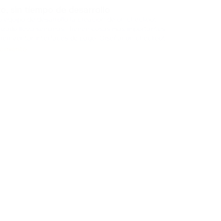
Fri
o, sin tiempo de desarrollo
Deja
u equipo de desarrollo la creación de un checkout
cripto
lizado lleva semanas. Tienen cosas más importantes
usua
ntar interfaces de pago. Diseñar un checkout
de ap
Hu
lica gestionar cachés, administrar estados y construir
cimiento
Cada
e interfaz. Consume r
...