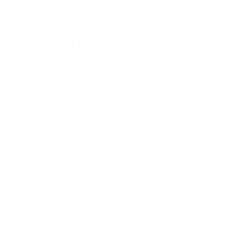
páginas de checkout, APIs, plugins de ecommerce,
liquidación.
Cómo Evaluamos Estas Alternat
Commerce
Cada proveedor fue evaluado como alternativ
empresariales.
El objetivo era comparar pasarel
reales del comerciante: checkout, integraciones,
soporte.
La seguridad y el cumplimiento normativo fueron
necesitan KYC/KYB, procedimientos AML, monitor
cuenta fiables y un proveedor que pueda apoyar 
Las comisiones se evaluaron por coste base de
comisión de transacción más baja es menos útil s
gestionar la conversión, la conciliación, los pago