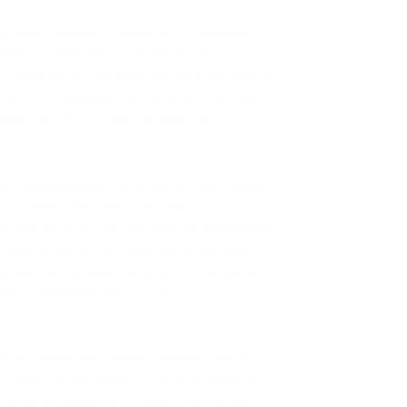
 criptomonedas creada para empresas
us clientes. Funciona de forma
nbase se utiliza para comprar, vender y
te, fue diseñado para el checkout del
adas en API y flujos de pago en
n independiente para los comerciantes
Coinbase Business, y el portal de
de marzo de 2026. Por eso las empresas
mmerce tenía un conjunto de activos
egrado de liquidación en fiat para pagos
 pago estrechamente vinculada al
iptomonedas que pueden reemplazar a
 objetivo es ayudar a las empresas a
 aceptar pagos en cripto a través de