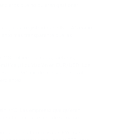
ancieros que no quieren gestionar
tes y está registrado en FINTRAC como
miento más transparente que las
 CMS, enlaces de pago, facturas,
tomática y liquidación en EUR/USD. Los
esados, 750 mil de transacciones al
erciantes.
 sin KYC. Las empresas que quieren
erarla como ese tipo de solución.
po que en plataformas con KYC parcial