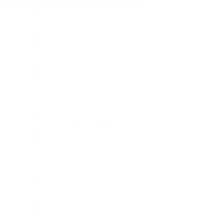
Mejor opción en general:
amplio soporte de monedas,
C/KYB
liquidación EUR/USD,
ligatorio
cumplimiento y conversión
automática
Comerciantes en Shopify que
ligatorio
ya trabajan dentro del
ecosistema Coinbase/Base
Grandes comerciantes
ligatorio
empresariales de EE.UU. que
necesitan liquidación bancaria
Comerciantes de la UE que
ligatorio
necesitan pagos cripto
regulados y liquidación en fiat
rcial /
pende
Máxima variedad de altcoins;