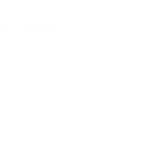
 facturas, enlaces de pago y flujos de
ivas a Coinbase
a a Coinbase Commerce para pagos
as que pueden soportar operaciones
 conversión, liquidación, cumplimiento y
 el primer criterio.
Las empresas
eo de transacciones, controles de
a los equipos de finanzas y riesgo.
 procesamiento y coste operativo.
Una
i el comerciante igualmente tiene que
s en fiat o la elaboración manual de