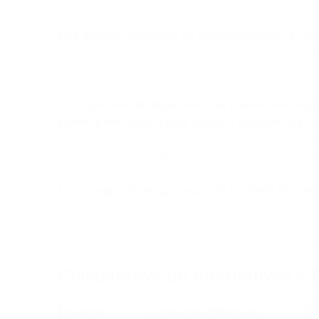
informes a través de servicios separados.
Los activos admitidos se compararon por su uti
Una buena pasarela debe admitir las monedas que l
tiempo que ofrece al negocio una forma clara de l
Las opciones de liquidación se clasificaron seg
puede pasar de aceptar cripto a disponer de fon
EUR/USD, la conversión automática y los flujos
para los comerciantes que no quieren mantener cr
Las integraciones y el soporte también formaro
API, los plugins de CMS, los enlaces de pago, las
velocidad de respuesta del soporte afectan a la
pasar de la aprobación de la cuenta a la aceptac
Comparativa de Alternativas a
Pasarela
Comisiones
Monedas
K