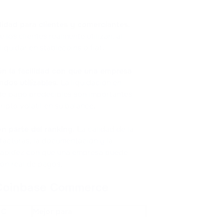
lidad para clientes y comerciantes.
os clientes realmente utilizan, al
iquidar en stablecoins o fiat.
ún la facilidad con que una empresa
dos utilizables.
La liquidación en
 de pago predecibles son importantes
ipto volátil en su balance.
n parte del ranking.
La calidad de la
 facturas, la documentación y la
 rapidez con que una empresa puede
ión real de pagos.
 Coinbase Commerce
YC
Mejor para