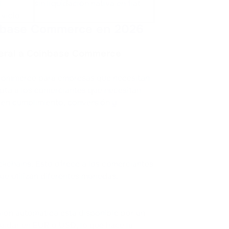
l
sin liquidación nativa en fiat
rvicio
inbase Commerce en 2026
neral a Coinbase Commerce
 Commerce para empresas que necesitan
pta a los comerciantes que necesitan
 en cumplimiento, conversión y
kchains. Esto ofrece a los comerciantes
ue utilizan diferentes monedas,
sión automática está disponible por un
uidar en EUR o USD, lo que hace la