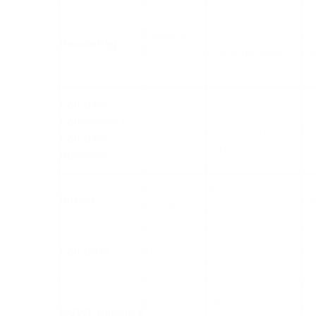
Desde el
74+
KY
PassimPay
0,5%
criptomonedas
ob
~10 activos
Coinbase
legacy /
Commerce /
~1%
dirección de
Ob
Coinbase
negocio centrada
Business
en USDC
1–2% +
16+
BitPay
Ob
$0,25
criptomonedas
70+
CoinGate
~1%
Ob
criptomonedas
Pa
Desde el
350+
de
NOWPayments