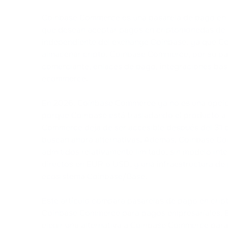
Coinbase Commerce es una pasarela de pago en
que desean aceptar pagos en criptomonedas de s
independiente del exchange Coinbase, ya que Coi
almacenar cripto. Coinbase Commerce, por su par
comerciante, enlaces de pago, integraciones bas
ecommerce.
En 2026, Coinbase Commerce ya no es una opció
porque Coinbase está trasladando el producto a 
Commerce deja de ser accesible después del 31 
buscan ahora alternativas. Además, Coinbase Co
admitidos relativamente limitado, sin modelo int
directos en EUR o USD, y una infraestructura de
ecosistema Coinbase/Base.
Este artículo compara pasarelas de pago en cr
Coinbase Commerce para pagos empresariales. El
elegir una alternativa a Coinbase Commerce para