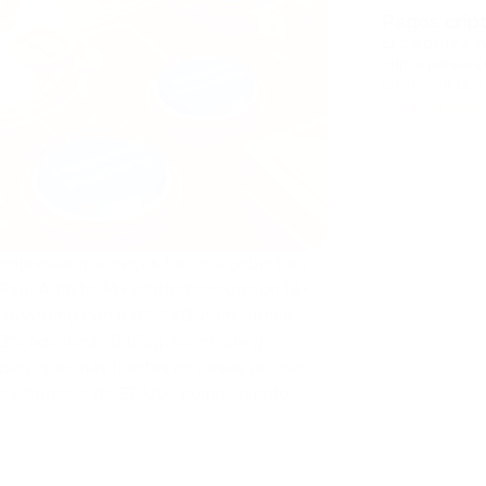
Pagos cript
Encargarle a t
cripto persona
que hacer que reinve
desde cero imp
Hub de Cono
componentes d
empresas que necesitan una cobertura
mPay. Admite 74+ criptomonedas en 18+
onboarding con KYC/KYB, comisiones
2% adicional. BitPay, CoinGate y
pero son más fuertes en casos de uso
es empresas de EE.UU., cumplimiento