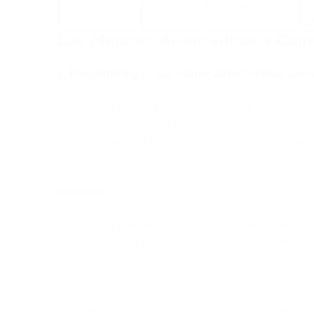
0,5%
criptomonedas
de
se
Las Mejores Alternativas a Co
1. PassimPay — La Mejor Alternativa Ge
PassimPay es una sólida alternativa a Coinbase
una pasarela de pago en cripto completa. Se ada
amplia cobertura de activos, onboarding basado
liquidación en EUR/USD en una sola plataforma.
Ventajas
PassimPay admite 74+ criptomonedas en 18+ bloc
más flexibilidad para aceptar pagos de clientes q
stablecoins y redes.
Las comisiones empiezan en el 0,5%, y la conver
0,2% adicional. Las empresas también pueden liq